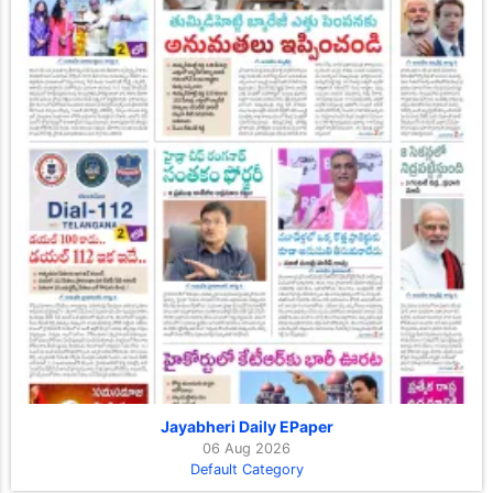
Jayabheri Daily EPaper
06 Aug 2026
Default Category