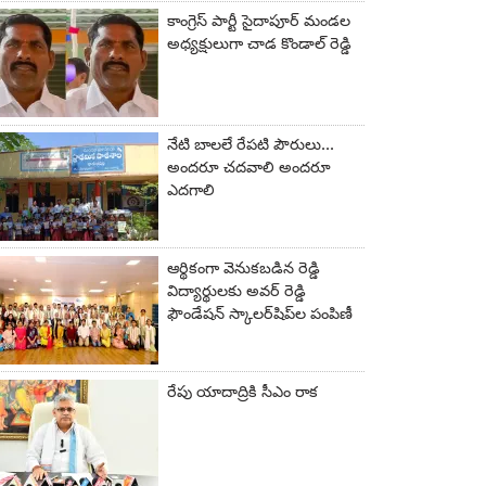
లు
కాంగ్రెస్ పార్టీ సైదాపూర్ మండల
అధ్యక్షులుగా చాడ కొండాల్ రెడ్డి
నేటి బాలలే రేపటి పౌరులు...
అందరూ చదవాలి అందరూ
ఎదగాలి
ఆర్థికంగా వెనుకబడిన రెడ్డి
విద్యార్థులకు అవర్ రెడ్డి
ఫౌండేషన్ స్కాలర్‌షిప్‌ల పంపిణీ
రేపు యాదాద్రికి సీఎం రాక