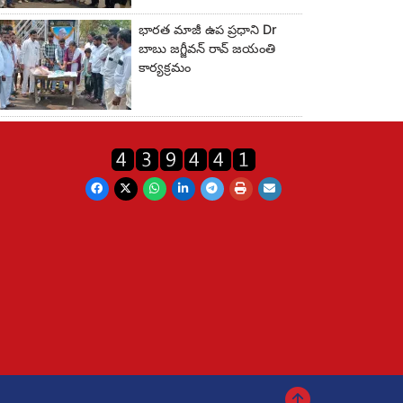
భారత మాజీ ఉప ప్రధాని Dr
బాబు జగ్జీవన్ రావ్ జయంతి
కార్యక్రమం