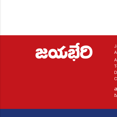
J
A
A
T
D
C
త
స