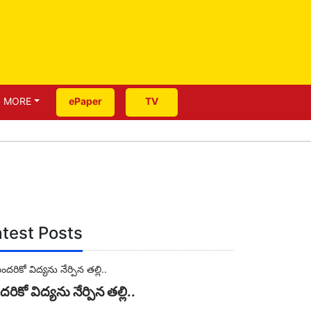
MORE
ePaper
TV
test Posts
రికో విద్యను నేర్పిన తల్లి..