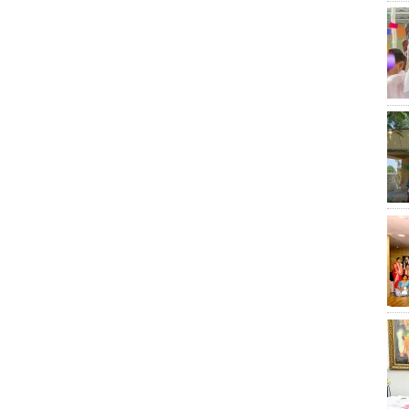
 చెల్లించాలి
షాద్ నగర్ లో కేటీఆర్ కు ఘన స్వాగతం పలికిన బిఆర్ఎస్ నేత
కు పంపిణీ
ో వినతి పత్రం
స్వామీ వివేకానంద ఆశయాలను కొనసాగిద్దాం
కాలనీలొ ఘనంగా ముగ్గుల పోటీలు
జాతీయ రోడ్డు భద్రత మాహోత్సవాలు
ం శ్రీను చౌనాన్
వృద్ధులకు పండ్లను పంపిణీ
కార్యవర్గ సమావేశం
ిన మత్స్య రైతులు, అధికారులు
బీసీల రిజర్వేషన్ సాధించేవరకు ఉద్యమిస్తాం
 ధనవంతుల పట్ల మరొకల వ్యవహరించడమేనా హైడ్రా గొప్పతనం
ారోత్సవం
ఎంగిలిపూల బతుకమ్మ సంబరాలు
!
Janhvi Kapoor
సీఆర్టీల సమస్యలు వెంటనే పరిష్కరించాలి