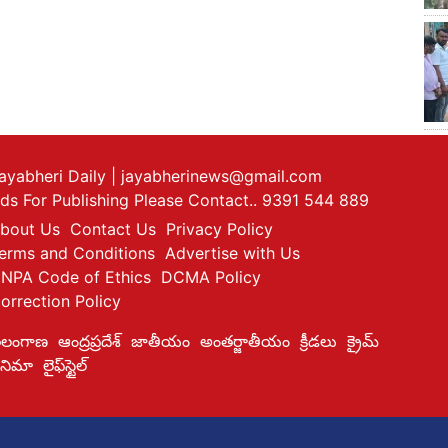
ayabheri Daily
| jayabherinews@gmail.com
ds For Publishing Please Contact.. 9391 544 889
bout Us
Contact Us
Privacy Policy
erms and Conditions
Advertise with Us
NPA Code of Ethics
DCMA Policy
orrection Policy
ెలంగాణ
ఆంద్రప్రదేశ్
జాతీయం
అంతర్జాతీయం
క్రీడలు
క్రైమ్
ినిమా
లైఫ్‌స్టైల్