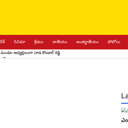
దేశ్
సినిమా
క్రీడలు
జాతీయం
అంతర్జాతీయం
ఫోటోలు
ూర్ మండల అధ్యక్షులుగా చాడ కొండాల్ రెడ్డి
గాలి
స్కాలర్‌షిప్‌ల పంపిణీ
రేపు యాదాద్రికి సీఎం రాక
దో తరగతి విద్యార్థులకు సన్మానం
ఉచిత కంటి వైద్య శిబిరం
ధాని Dr బాబు జగ్జీవన్ రావ్ జయంతి కార్యక్రమం
లు, నోట్ పుస్తకాలను పంపిణీ
షాద్‌నగర్‌లో ఉత్సాహంగా 5కే రన్
ను జాగ్రత్తగా నడపాలి
La
ం
షాద్ నగర్ మున్సిపల్ పీఠం హస్తం పార్టీకి కైవసం
దర్భంగా బండలాగుడు పోటీలు
మచ్చలేని నాయకుడు కేసీఆర్
కేసీఆర్ కు సిట్ నోటీసులు సరికాదు
ెడ్డి డౌన్ డౌన్..
మున్సిపల్ పోరులో బిఆర్ఎస్ జోరు
వేడుకలు
ఘనంగా శ్రీ పద్మావతి అమ్మ వారికి సారె సమర్పణ
ఎంద
జిల్లా గోపాలమిత్ర నూతన అధ్యక్షుని ఎన్నిక
చైనా మాంజా పోలీసులు పంజా