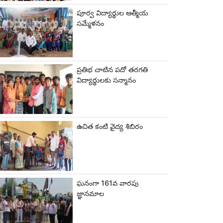
పూర్వ విద్యార్థుల ఆత్మీయ
సమ్మేళనం
ప్రతిభ చాటిన పదో తరగతి
విద్యార్థులకు సన్మానం
ఉచిత కంటి వైద్య శిబిరం
ఘనంగా 161వ వారపు
జ్ఞానమాల