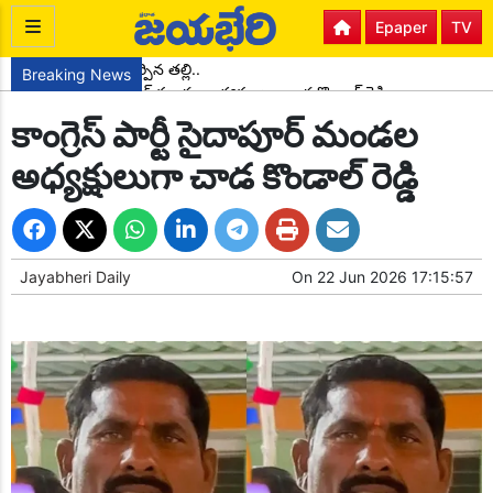
Epaper
TV
ఎందరికో విద్యను నేర్పిన తల్లి..
Breaking News
కాంగ్రెస్ పార్టీ సైదాపూర్ మండల అధ్యక్షులుగా చాడ కొండాల్ రెడ్డి
నేటి బాలలే రేపటి పౌరులు... అందరూ చదవాలి అందరూ ఎదగాలి
కాంగ్రెస్ పార్టీ సైదాపూర్ మండల
ఆర్థికంగా వెనుకబడిన రెడ్డి విద్యార్థులకు అవర్ రెడ్డి ఫౌండేషన్ స్కాలర్‌షిప్‌ల
పంపిణీ
అధ్యక్షులుగా చాడ కొండాల్ రెడ్డి
రేపు యాదాద్రికి సీఎం రాక
పూర్వ విద్యార్థుల ఆత్మీయ సమ్మేళనం
ప్రతిభ చాటిన పదో తరగతి విద్యార్థులకు సన్మానం
ఉచిత కంటి వైద్య శిబిరం
ఘనంగా 161వ వారపు జ్ఞానమాల
భారత మాజీ ఉప ప్రధాని Dr బాబు జగ్జీవన్ రావ్ జయంతి కార్యక్రమం
Jayabheri Daily
పుట్టినరోజు సందర్భంగా పాఠశాల విద్యార్థులకు పండ్లు, పెన్నులు, నోట్
On
22 Jun 2026 17:15:57
పుస్తకాలను పంపిణీ
షాద్‌నగర్‌లో ఉత్సాహంగా 5కే రన్
సిసి రోడ్డు నిర్మాణ పనులు ప్రారంభం
డ్రైవర్లు వాహనాలను జాగ్రత్తగా నడపాలి
నారాయణ పాఠశాలలో ఘనంగా అకాడమిక్ ఫెయిర్ కార్యక్రమం
షాద్ నగర్ మున్సిపల్ పీఠం హస్తం పార్టీకి కైవసం
కేశంపేట మండలంలోని అల్వాల గ్రామంలో మహాశివరాత్రి సందర్భంగా
బండలాగుడు పోటీలు
ప్రజా గాయకుడు గద్దర్.. షాద్ నగర్ లో జయంతి వేడుకలు