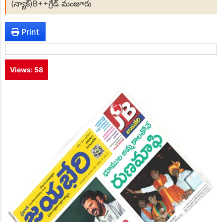
(న్యాక్)B++గ్రేడ్ మంజూరు
సమావేశం
ప్రపంచ ఆక్వాకల్చర్ ఇండియా 2025 కార్యక్రమంకు బయలుదేరిన మత్స్య
రైతులు, అధికారులు
Print
బీసీల రిజర్వేషన్ సాధించేవరకు ఉద్యమిస్తాం
సైబర్ మోసాలపై ప్రజల్లో అవగాహన
పేదల పట్ల ఒకలా ధనవంతుల పట్ల మరొకల వ్యవహరించడమేనా హైడ్రా
గొప్పతనం
Views:
58
దంచి కొడుతున్న వానలు
నూతన కమిటీ ప్రమాణ స్వీకారోత్సవం
ఎంగిలిపూల బతుకమ్మ సంబరాలు
చర్లపల్లి రైల్వే స్టేషన్ లో మహిళల మృతదేహం కేసులో పురోగతి!
Janhvi Kapoor
సీఆర్టీల సమస్యలు వెంటనే పరిష్కరించాలి