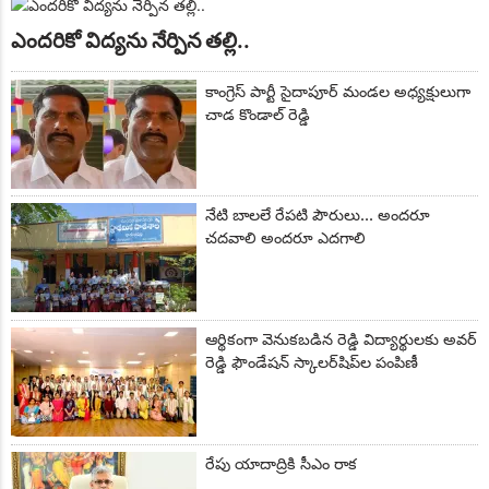
ఎందరికో విద్యను నేర్పిన తల్లి..
కాంగ్రెస్ పార్టీ సైదాపూర్ మండల అధ్యక్షులుగా
చాడ కొండాల్ రెడ్డి
నేటి బాలలే రేపటి పౌరులు... అందరూ
చదవాలి అందరూ ఎదగాలి
ఆర్థికంగా వెనుకబడిన రెడ్డి విద్యార్థులకు అవర్
రెడ్డి ఫౌండేషన్ స్కాలర్‌షిప్‌ల పంపిణీ
రేపు యాదాద్రికి సీఎం రాక