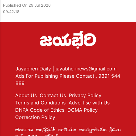
Published On 29 Jul 2026
09:42:18
Jayabheri Daily
| jayabherinews@gmail.com
Ads For Publishing Please Contact.. 9391 544
889
About Us
Contact Us
Privacy Policy
Terms and Conditions
Advertise with Us
DNPA Code of Ethics
DCMA Policy
Correction Policy
తెలంగాణ
ఆంద్రప్రదేశ్
జాతీయం
అంతర్జాతీయం
క్రీడలు