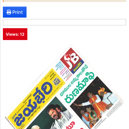
Print
Views:
12