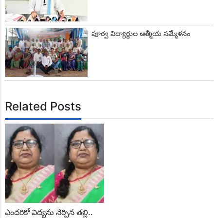
పూర్వ విద్యార్థుల ఆత్మీయ సమ్మేళనం
Related Posts
ఎందరికో విద్యను నేర్పిన తల్లి..