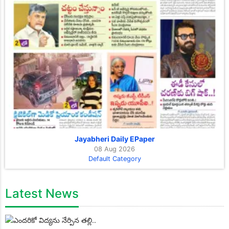
Jayabheri Daily EPaper
08 Aug 2026
Default Category
Latest News