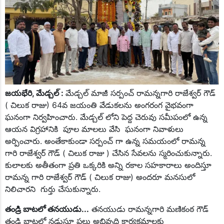
మచ్చలేని నాయకుడు కేసీఆర్
కేసీఆర్ కు సిట్ నోటీసులు సరికాదు
మున్సిపల్ ఎన్నికల్లో కాంగ్రెస్ విజయం ఖాయం
రేవంత్ రెడ్డి డౌన్ డౌన్..
మున్సిపల్ పోరులో బిఆర్ఎస్ జోరు
మేడిపల్లి ప్రెస్ క్లబ్ అధ్వర్యంలో ఘనంగా గణతంత్ర దినోత్సవ వేడుకలు
ఘనంగా శ్రీ పద్మావతి అమ్మ వారికి సారె సమర్పణ
అంబేద్కర్ ఆశయ సాధన కోసమే పనిచేస్తా..
కరీంనగర్ జిల్లా గోపాలమిత్ర నూతన అధ్యక్షుని ఎన్నిక
చైనా మాంజా పోలీసులు పంజా
చిలుక రాజు సేవలు చిరస్మరణీయం
జయభేరి, మేడ్చల్ :
మేడ్చల్ మాజీ సర్పంచ్ రామన్నగారి రాజేశ్వర్ గౌడ్
రైతులకు రుణమాఫీ చెల్లించాలి
( చిలుక రాజు) 64వ జయంతి వేడుకలను అంగరంగ వైభవంగా
షాద్ నగర్ లో కేటీఆర్ కు ఘన స్వాగతం పలికిన బిఆర్ఎస్ నేతలు
ఘనంగా నిర్వహించారు. మేడ్చల్ లోని పెద్ద చెరువు సమీపంలో ఉన్న
ఎమ్మెల్సి నవీన్ రెడ్డి సిపారసుతో మంజూరైన సీఎంఆర్ఎఫ్ చెక్కు పంపిణీ
ఆయన విగ్రహానికి పూల మాలలు వేసి ఘనంగా నివాళులు
షాద్ నగర్ చౌరస్తా రోడ్డు విస్తీర్ణం గురించి కలెక్టరేట్ ప్రజావాణిలో వినతి పత్రం
అర్పించారు. అంతేకాకుండా సర్పంచ్ గా ఉన్న సమయంలో రామన్న
స్వామీ వివేకానంద ఆశయాలను కొనసాగిద్దాం
గారి రాజేశ్వర్ గౌడ్ ( చిలుక రాజు ) చేసిన సేవలను స్మరించుకున్నారు.
యాద‌గిరిగుట్ట‌లో కాంగ్రెస్ వ‌ర్సెస్ బీజేపీ
కులాలకు అతీతంగా ప్రతి ఒక్కరికి అన్ని రకాల సహకారాలు అందిస్తూ
సాయి హిల్స్ కాలనీలొ ఘనంగా ముగ్గుల పోటీలు
జాతీయ రోడ్డు భద్రత మాహోత్సవాలు
రామన్న గారి రాజేశ్వర్ గౌడ్ ( చిలుక రాజు) అందరూ మనసులో
దేవుని బండ తండా గ్రామ సర్పంచ్ గా ప్రమాణ స్వీకారం చేసిన ఎం శ్రీను
నిలిచారని గుర్తు చేసుకున్నారు.
చౌనాన్
వృద్ధులకు పండ్లను పంపిణీ
తండ్రి బాటలో తనయుడు...
తనయుడు రామన్నగారి మణికంఠ గౌడ్
తెలంగాణ గెజిటెడ్ అధికారుల సంఘం, హైదరాబాద్ నగర శాఖ కార్యవర్గ
తండ్రి బాటలో నడుస్తూ పలు అభివృద్ధి కార్యక్రమాలకు