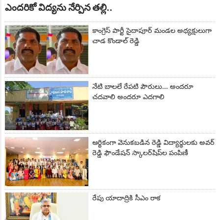
ఎందరికో విద్యను నేర్పిన తల్లి..
కాంగ్రెస్ పార్టీ సైదాపూర్ మండల అధ్యక్షులుగా
చాడ కొండాల్ రెడ్డి
నేటి బాలలే రేపటి పౌరులు... అందరూ
చదవాలి అందరూ ఎదగాలి
ఆర్థికంగా వెనుకబడిన రెడ్డి విద్యార్థులకు అవర్
రెడ్డి ఫౌండేషన్ స్కాలర్‌షిప్‌ల పంపిణీ
రేపు యాదాద్రికి సీఎం రాక