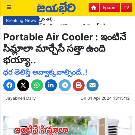
Epaper
TV
ఎందరికో విద్యను నేర్పిన తల్లి..
Breaking News
కాంగ్రెస్ పార్టీ సైదాపూర్ మండల అధ్యక్షులుగా చాడ కొండాల్ రెడ్డి
నేటి బాలలే రేపటి పౌరులు... అందరూ చదవాలి అందరూ ఎదగాలి
Portable Air Cooler : ఇంటినే
ఆర్థికంగా వెనుకబడిన రెడ్డి విద్యార్థులకు అవర్ రెడ్డి ఫౌండేషన్ స్కాలర్‌షిప్‌ల
పంపిణీ
సిమ్లాలా మార్చేసే సత్తా ఉంది
రేపు యాదాద్రికి సీఎం రాక
పూర్వ విద్యార్థుల ఆత్మీయ సమ్మేళనం
భయ్యా..
ప్రతిభ చాటిన పదో తరగతి విద్యార్థులకు సన్మానం
ఉచిత కంటి వైద్య శిబిరం
ఘనంగా 161వ వారపు జ్ఞానమాల
భారత మాజీ ఉప ప్రధాని Dr బాబు జగ్జీవన్ రావ్ జయంతి కార్యక్రమం
ధర తెలిస్తే అవ్వాక్కవాల్సిందే..!
పుట్టినరోజు సందర్భంగా పాఠశాల విద్యార్థులకు పండ్లు, పెన్నులు, నోట్
పుస్తకాలను పంపిణీ
షాద్‌నగర్‌లో ఉత్సాహంగా 5కే రన్
సిసి రోడ్డు నిర్మాణ పనులు ప్రారంభం
Jayabheri Daily
On
01 Apr 2024 13:15:12
డ్రైవర్లు వాహనాలను జాగ్రత్తగా నడపాలి
నారాయణ పాఠశాలలో ఘనంగా అకాడమిక్ ఫెయిర్ కార్యక్రమం
షాద్ నగర్ మున్సిపల్ పీఠం హస్తం పార్టీకి కైవసం
కేశంపేట మండలంలోని అల్వాల గ్రామంలో మహాశివరాత్రి సందర్భంగా
బండలాగుడు పోటీలు
ప్రజా గాయకుడు గద్దర్.. షాద్ నగర్ లో జయంతి వేడుకలు