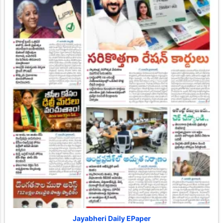
Jayabheri Daily EPaper