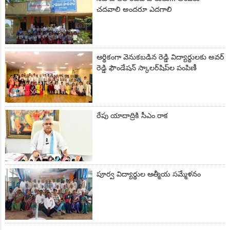
చదవాలి అందరూ ఎదగాలి
ఆర్థికంగా వెనుకబడిన రెడ్డి విద్యార్థులకు అవర్
రెడ్డి ఫౌండేషన్ స్కాలర్‌షిప్‌ల పంపిణీ
రేపు యాదాద్రికి సీఎం రాక
పూర్వ విద్యార్థుల ఆత్మీయ సమ్మేళనం