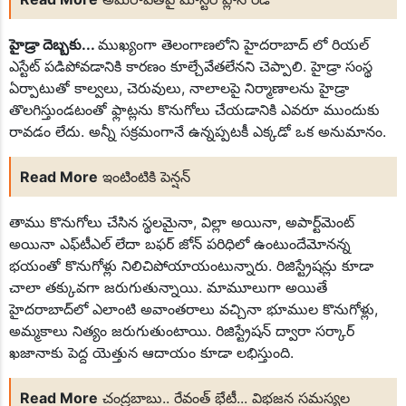
సమావేశం
ప్రపంచ ఆక్వాకల్చర్ ఇండియా 2025 కార్యక్రమంకు బయలుదేరిన మత్స్య
హైడ్రా దెబ్బకు...
ముఖ్యంగా తెలంగాణలోని హైదరాబాద్ లో రియల్
రైతులు, అధికారులు
బీసీల రిజర్వేషన్ సాధించేవరకు ఉద్యమిస్తాం
ఎస్టేట్ పడిపోవడానికి కారణం కూల్చేవేతలేనని చెప్పాలి. హైడ్రా సంస్థ
సైబర్ మోసాలపై ప్రజల్లో అవగాహన
ఏర్పాటుతో కాల్వలు, చెరువులు, నాలాలపై నిర్మాణాలను హైడ్రా
పేదల పట్ల ఒకలా ధనవంతుల పట్ల మరొకల వ్యవహరించడమేనా హైడ్రా
తొలగిస్తుండటంతో ఫ్లాట్లను కొనుగోలు చేయడానికి ఎవరూ ముందుకు
గొప్పతనం
రావడం లేదు. అన్నీ సక్రమంగానే ఉన్నప్పటకీ ఎక్కడో ఒక అనుమానం.
దంచి కొడుతున్న వానలు
నూతన కమిటీ ప్రమాణ స్వీకారోత్సవం
ఎంగిలిపూల బతుకమ్మ సంబరాలు
Read More
ఇంటింటికి పెన్షన్
చర్లపల్లి రైల్వే స్టేషన్ లో మహిళల మృతదేహం కేసులో పురోగతి!
Janhvi Kapoor
సీఆర్టీల సమస్యలు వెంటనే పరిష్కరించాలి
తాము కొనుగోలు చేసిన స్థలమైనా, విల్లా అయినా, అపార్ట్‌మెంట్
అయినా ఎఫ్‌టీఎల్ లేదా బఫర్ జోన్ పరిధిలో ఉంటుందేమోనన్న
భయంతో కొనుగోళ్లు నిలిచిపోయాయంటున్నారు. రిజిస్ట్రేషన్లు కూడా
చాలా తక్కువగా జరుగుతున్నాయి. మామూలుగా అయితే
హైదరాబాద్‌లో ఎలాంటి అవాంతరాలు వచ్చినా భూముల కొనుగోళ్లు,
అమ్మకాలు నిత్యం జరుగుతుంటాయి. రిజిస్ట్రేషన్ ద్వారా సర్కార్
ఖజానాకు పెద్ద యెత్తున ఆదాయం కూడా లభిస్తుంది.
Read More
చంద్రబాబు.. రేవంత్ భేటీ... విభజన సమస్యల