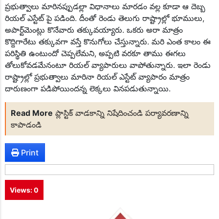
ప్రభుత్వాలు మారినప్పుడల్లా విధానాలు మారడం వల్ల కూడా ఆ దెబ్బ
రియల్ ఎస్టేట్ పై పడింది. దీంతో రెండు తెలుగు రాష్ట్రాల్లో భూములు,
అపార్ట్‌మెంట్లు కొనేవారు తక్కువయ్యారు. ఒకరు అరా మాత్రం
కొద్దిగారేటు తక్కువగా వస్తే కొనుగోలు చేస్తున్నారు. మరి ఎంత కాలం ఈ
పరిస్థితి ఉంటుందో చెప్పలేమని, అప్పటి వరకూ తాము ఈగలు
తోలుకోవడమేనంటూ రియల్ వ్యాపారులు వాపోతున్నారు. ఇలా రెండు
రాష్ట్రాల్లో ప్రభుత్వాలు మారినా రియల్ ఎస్టేట్ వ్యాపారం మాత్రం
దారుణంగా పడిపోయిందన్న లెక్కలు వినపడుతున్నాయి.
Read More
ప్లాస్టిక్ వాడకాన్ని నిషేదించండి పర్యావరణాన్ని
కాపాడండి
Print
Views:
0