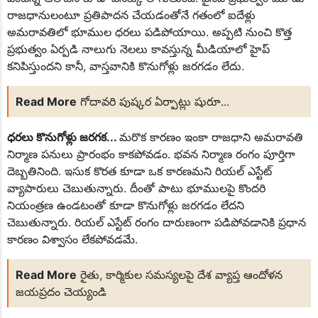
రాజధానులంటూ ప్రతిపాదన చేయడంతోనే గతంలో ఐదేళ్లు
అమరావతిలో భూముల ధరలు పడిపోయాయి. అప్పటి నుంచి కొత్త
ప్రభుత్వం ఏర్పడి నాలుగు నెలలు కావస్తున్న మీడియాలో హైప్
కనిపిస్తుందని కానీ, వాస్తవానికి కొనుగోళ్లు జరగడం లేదు.
Read More
గోదావరి పుష్కర ఏర్పాట్లు షురూ...
ధరలు కొనుగోళ్లు జరగక...
మరొక కారణం ఇంకా రాజధాని అమరావతి
నిర్మాణ పనులు ప్రారంభం కాకపోవడం. భవన నిర్మాణ రంగం పూర్తిగా
దెబ్బతినింది. ఇసుక కొరత కూడా ఒక కారణమని రియల్ ఎస్టేట్
వ్యాపారులు చెబుతున్నారు. దీంతో పాటు భూములపై కొందరి
నియంత్రణ ఉండటంతో కూడా కొనుగోళ్లు జరగడం లేదని
చెబుతున్నారు. రియల్ ఎస్టేట్ రంగం దారుణంగా పడిపోవడానికి ప్రధాన
కారణం విశ్వాసం లేకపోవడమే.
Read More
రైతు, కార్మికుల సమస్యలపై దేశ వ్యాప్త ఆందోళన
జయప్రదం చెయ్యండి