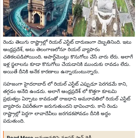
మచ్చలేని నాయకుడు కేసీఆర్
కేసీఆర్ కు సిట్ నోటీసులు సరికాదు
మున్సిపల్ ఎన్నికల్లో కాంగ్రెస్ విజయం ఖాయం
రేవంత్ రెడ్డి డౌన్ డౌన్..
మున్సిపల్ పోరులో బిఆర్ఎస్ జోరు
మేడిపల్లి ప్రెస్ క్లబ్ అధ్వర్యంలో ఘనంగా గణతంత్ర దినోత్సవ వేడుకలు
ఘనంగా శ్రీ పద్మావతి అమ్మ వారికి సారె సమర్పణ
అంబేద్కర్ ఆశయ సాధన కోసమే పనిచేస్తా..
రెండు తెలుగు రాష్ట్రాల్లో రియల్ ఎస్టేట్‌ దారుణంగా దెబ్బతినింది. ఇటు
కరీంనగర్ జిల్లా గోపాలమిత్ర నూతన అధ్యక్షుని ఎన్నిక
ఆంధ్రప్రదేశ్, అటు తెలంగాణలోనూ రియల్ వ్యాపారం
చైనా మాంజా పోలీసులు పంజా
చిలుక రాజు సేవలు చిరస్మరణీయం
చతికలపడిపోయింది. అపార్ట్‌మెంట్లు కొనుగోలు చేసే వారు లేరు. అలాగే
రైతులకు రుణమాఫీ చెల్లించాలి
ఇళ్ల స్థలాలను కూడా కొనుగోలు చేయడానికి ముందుకు రావడం లేదు.
షాద్ నగర్ లో కేటీఆర్ కు ఘన స్వాగతం పలికిన బిఆర్ఎస్ నేతలు
అయితే దీనికి అనేక కారణాలు ఉన్నాయంటున్నారు.
ఎమ్మెల్సి నవీన్ రెడ్డి సిపారసుతో మంజూరైన సీఎంఆర్ఎఫ్ చెక్కు పంపిణీ
షాద్ నగర్ చౌరస్తా రోడ్డు విస్తీర్ణం గురించి కలెక్టరేట్ ప్రజావాణిలో వినతి పత్రం
సహజంగా హైదరాబాద్ లో రియల్ ఎస్టేట్ ఎప్పుడూ పెరగడమే కాని,
స్వామీ వివేకానంద ఆశయాలను కొనసాగిద్దాం
తగ్గడం అనేది ఉండదు. అలాగే ఆంధ్రప్రదేశ్ లో కొత్తగా కూటమి
యాద‌గిరిగుట్ట‌లో కాంగ్రెస్ వ‌ర్సెస్ బీజేపీ
ప్రభుత్వం ఏర్పాటు కావడంతో రాజధాని అమరావతిలో రియల్ ఎస్టేట్
సాయి హిల్స్ కాలనీలొ ఘనంగా ముగ్గుల పోటీలు
వ్యాపారం విపరీతంగా జరుగుతుందని భావించారు. కానీ రెండు
జాతీయ రోడ్డు భద్రత మాహోత్సవాలు
రాష్ట్రాల్లో పెద్దగా లావాదేవీలు జరగడకపోవడం దీనికి అద్దం
దేవుని బండ తండా గ్రామ సర్పంచ్ గా ప్రమాణ స్వీకారం చేసిన ఎం శ్రీను
పడుతుంది.
చౌనాన్
వృద్ధులకు పండ్లను పంపిణీ
తెలంగాణ గెజిటెడ్ అధికారుల సంఘం, హైదరాబాద్ నగర శాఖ కార్యవర్గ
Read More
అమరావతిపై మాస్టర్ ప్లాన్ రెడీ