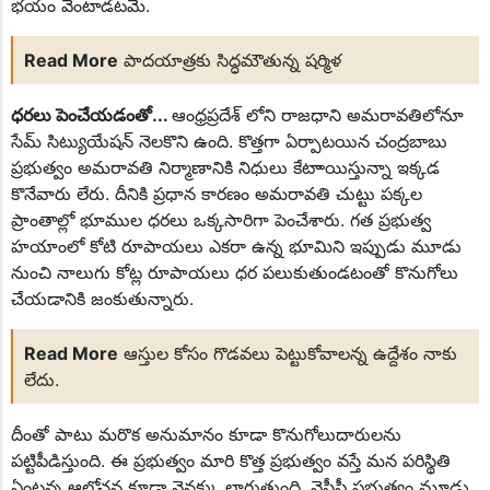
భయం వెంటాడటమే.
Read More
పాదయాత్రకు సిద్ధమౌతున్న షర్మిళ
ధరలు పెంచేయడంతో...
ఆంధ్రప్రదేశ్ లోని రాజధాని అమరావతిలోనూ
సేమ్ సిట్యుయేషన్ నెలకొని ఉంది. కొత్తగా ఏర్పాటయిన చంద్రబాబు
ప్రభుత్వం అమరావతి నిర్మాణానికి నిధులు కేటాాయిస్తున్నా ఇక్కడ
కొనేవారు లేరు. దీనికి ప్రధాన కారణం అమరావతి చుట్టు పక్కల
ప్రాంతాల్లో భూముల ధరలు ఒక్కసారిగా పెంచేశారు. గత ప్రభుత్వ
హయాంలో కోటి రూపాయలు ఎకరా ఉన్న భూమిని ఇప్పుడు మూడు
నుంచి నాలుగు కోట్ల రూపాయలు ధర పలుకుతుండటంతో కొనుగోలు
చేయడానికి జంకుతున్నారు.
Read More
ఆస్తుల కోసం గొడవలు పెట్టుకోవాలన్న ఉద్దేశం నాకు
లేదు.
దీంతో పాటు మరొక అనుమానం కూడా కొనుగోలుదారులను
పట్టిపీడిస్తుంది. ఈ ప్రభుత్వం మారి కొత్త ప్రభుత్వం వస్తే మన పరిస్థితి
ఏంటన్న ఆలోచన కూడా వెనక్కు లాగుతుంది. వైసీపీ ప్రభుత్వం మూడు