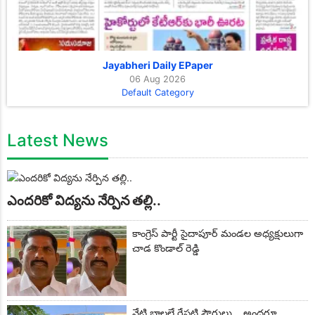
Jayabheri Daily EPaper
06 Aug 2026
Default Category
Latest News
ఎందరికో విద్యను నేర్పిన తల్లి..
కాంగ్రెస్ పార్టీ సైదాపూర్ మండల అధ్యక్షులుగా
చాడ కొండాల్ రెడ్డి
నేటి బాలలే రేపటి పౌరులు... అందరూ