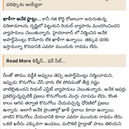
పరిష్కారం అయ్యేనా
ఖాళీగా అనేక ఫ్లాట్లు...
కానీ గత కొద్ది రోజులుగా జరుగుతున్న
పరిణామాలను దృష్టిలో పెట్టుకుని రియల్ వ్యాపారం మందగించిందని
వ్యాపారులు చెబుతున్నారు. హైదరాబాద్ లో నిర్మించిన అనేక
అపార్ట్‌మెంట్లు కొనేవారు లేక ఖాళీగా ఉన్నాయి. తక్కువ ధరకు
ఇస్తామన్నా కొనడానికి ఎవరూ ముందుకు రావడం లేదు.
Read More
కిడ్నీస్... ఫర్ సేల్....
దీంతో తాము వడ్డీకి అప్పులు తెచ్చి అపార్ట్‌మెంట్లు నిర్మించామని,
ఇప్పుడు కొనుగోలు చేసే వారు లేక పోవడంతో తీవ్ర నష్టం
వాటిల్లితుందని రియల్ ఎస్టేట్ వ్యాపారులు చెబుతున్నారు. అనేక ఆఫర్లు
ప్రకటిస్తున్నప్పటికీ ప్రజలు కొనుగోలుకు మొగ్గు చూపడం లేదు. కొంత
కాలం ఆగిన తర్వాత కొనుగోలు చేయవచ్చన్న ధోరణిలో ప్రజలు
ఉన్నారు. అలాగే అనేక ప్రాంతాల్లో ఖాళీ స్థలాలు కూడా ఉన్నాయి.
వాటిని కొనుగోలు చేయడానికి కూడా ఎవరూ ముందుకు రావడం లేదు.
ఒకటి ఖరీదు ఎక్కువగా ఉండటం, మరొకటి హైడ్రాతో పాటు తెలియని