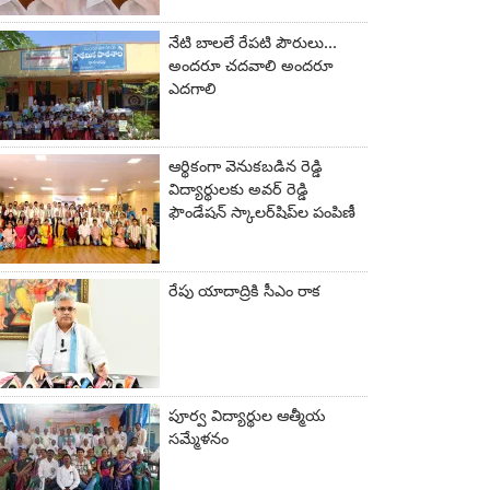
నేటి బాలలే రేపటి పౌరులు...
అందరూ చదవాలి అందరూ
ఎదగాలి
ఆర్థికంగా వెనుకబడిన రెడ్డి
విద్యార్థులకు అవర్ రెడ్డి
ఫౌండేషన్ స్కాలర్‌షిప్‌ల పంపిణీ
రేపు యాదాద్రికి సీఎం రాక
పూర్వ విద్యార్థుల ఆత్మీయ
సమ్మేళనం