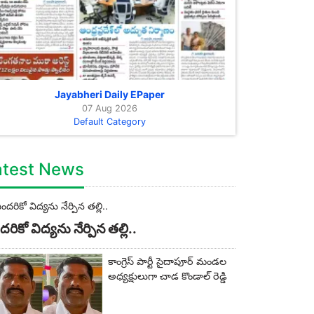
Jayabheri Daily EPaper
07 Aug 2026
Default Category
atest News
రికో విద్యను నేర్పిన తల్లి..
కాంగ్రెస్ పార్టీ సైదాపూర్ మండల
అధ్యక్షులుగా చాడ కొండాల్ రెడ్డి