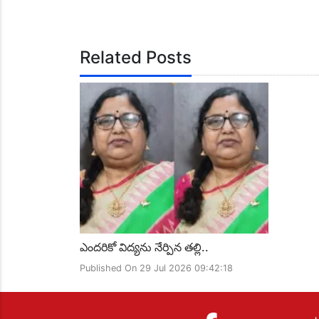
Related Posts
ఎందరికో విద్యను నేర్పిన తల్లి..
Published On 29 Jul 2026 09:42:18