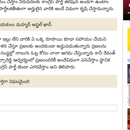
 చేస్తాం నిరుపేదలకు కాంగ్రెస్ పార్టీ తరపున అండగా ఉంటాం
ర్టీలకతీతంగా అర్హులైన వారికి అందే విధంగా కృషి చేస్తామన్నారు.
నాయకులు మహ్మద్ అప్జల్ ఖాన్
ా ఇల్లు లేని వారికి ఏ ఒక్క రూపాయి కూడా సహాయం చేయని
 అవహేళన చేస్తూ ప్రజలకు అందకుండా అడ్డుపడుతున్నారు ప్రజలను
 సంస్థల్లో నాలుగు ఓట్ల కోసం నానా ఆగమ చేస్తున్నారు కానీ రేవంత్
ర్సారెడ్డి ఆధ్వర్యంలో ప్రజలందరికీ అందేవిధంగా పనిచేస్తాం స్థానిక
గ్రెస్ పార్టీ జెండా ఎగరవేస్తాం అని తెలిపారు.
ూర్తిగా విఫలమైంది