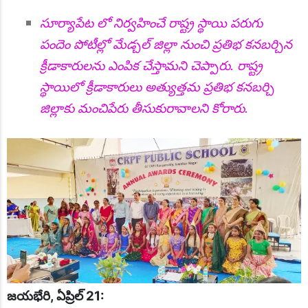
మచ్చలేని నాయకుడు కేసీఆర్
కేసీఆర్ కు సిట్ నోటీసులు సరికాదు
సూర్యాపేట లో నిర్వహించే రాష్ట్ర స్థాయి పరుగు
మున్సిపల్ ఎన్నికల్లో కాంగ్రెస్ విజయం ఖాయం
రేవంత్ రెడ్డి డౌన్ డౌన్..
మున్సిపల్ పోరులో బిఆర్ఎస్ జోరు
పందెం పోటీల్లో మేడ్చల్ జిల్లా నుంచి ప్రతిభ కనబర్చిన
మేడిపల్లి ప్రెస్ క్లబ్ అధ్వర్యంలో ఘనంగా గణతంత్ర దినోత్సవ వేడుకలు
క్రీడాకారులను ఎంపిక చేస్తామని చెప్పారు. రాష్ట్ర
ఘనంగా శ్రీ పద్మావతి అమ్మ వారికి సారె సమర్పణ
అంబేద్కర్ ఆశయ సాధన కోసమే పనిచేస్తా..
స్థాయిలో క్రీడాకారులు అత్యుత్తమ ప్రతిభ కనబర్చి
కరీంనగర్ జిల్లా గోపాలమిత్ర నూతన అధ్యక్షుని ఎన్నిక
జిల్లాకు మంచిపేరు తీసుకురావాలని కోరారు.
చైనా మాంజా పోలీసులు పంజా
చిలుక రాజు సేవలు చిరస్మరణీయం
రైతులకు రుణమాఫీ చెల్లించాలి
షాద్ నగర్ లో కేటీఆర్ కు ఘన స్వాగతం పలికిన బిఆర్ఎస్ నేతలు
ఎమ్మెల్సి నవీన్ రెడ్డి సిపారసుతో మంజూరైన సీఎంఆర్ఎఫ్ చెక్కు పంపిణీ
షాద్ నగర్ చౌరస్తా రోడ్డు విస్తీర్ణం గురించి కలెక్టరేట్ ప్రజావాణిలో వినతి పత్రం
స్వామీ వివేకానంద ఆశయాలను కొనసాగిద్దాం
యాద‌గిరిగుట్ట‌లో కాంగ్రెస్ వ‌ర్సెస్ బీజేపీ
సాయి హిల్స్ కాలనీలొ ఘనంగా ముగ్గుల పోటీలు
జాతీయ రోడ్డు భద్రత మాహోత్సవాలు
దేవుని బండ తండా గ్రామ సర్పంచ్ గా ప్రమాణ స్వీకారం చేసిన ఎం శ్రీను
చౌనాన్
వృద్ధులకు పండ్లను పంపిణీ
జయభేరి, ఏప్రిల్ 21:
తెలంగాణ గెజిటెడ్ అధికారుల సంఘం, హైదరాబాద్ నగర శాఖ కార్యవర్గ