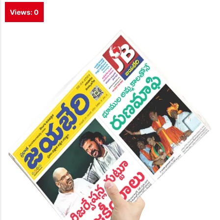
Views:
0