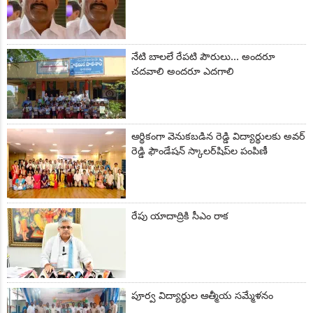
నేటి బాలలే రేపటి పౌరులు... అందరూ
చదవాలి అందరూ ఎదగాలి
ఆర్థికంగా వెనుకబడిన రెడ్డి విద్యార్థులకు అవర్
రెడ్డి ఫౌండేషన్ స్కాలర్‌షిప్‌ల పంపిణీ
రేపు యాదాద్రికి సీఎం రాక
పూర్వ విద్యార్థుల ఆత్మీయ సమ్మేళనం