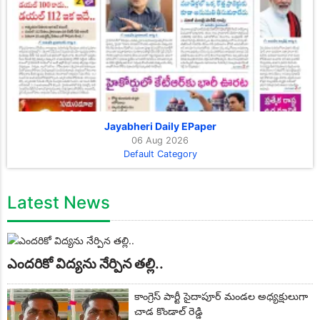
Jayabheri Daily EPaper
06 Aug 2026
Default Category
Latest News
ఎందరికో విద్యను నేర్పిన తల్లి..
కాంగ్రెస్ పార్టీ సైదాపూర్ మండల అధ్యక్షులుగా
చాడ కొండాల్ రెడ్డి