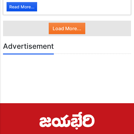
మచ్చలేని నాయకుడు కేసీఆర్
కేసీఆర్ కు సిట్ నోటీసులు సరికాదు
Read More...
మున్సిపల్ ఎన్నికల్లో కాంగ్రెస్ విజయం ఖాయం
రేవంత్ రెడ్డి డౌన్ డౌన్..
మున్సిపల్ పోరులో బిఆర్ఎస్ జోరు
మేడిపల్లి ప్రెస్ క్లబ్ అధ్వర్యంలో ఘనంగా గణతంత్ర దినోత్సవ వేడుకలు
Load More...
ఘనంగా శ్రీ పద్మావతి అమ్మ వారికి సారె సమర్పణ
అంబేద్కర్ ఆశయ సాధన కోసమే పనిచేస్తా..
కరీంనగర్ జిల్లా గోపాలమిత్ర నూతన అధ్యక్షుని ఎన్నిక
Advertisement
చైనా మాంజా పోలీసులు పంజా
చిలుక రాజు సేవలు చిరస్మరణీయం
రైతులకు రుణమాఫీ చెల్లించాలి
షాద్ నగర్ లో కేటీఆర్ కు ఘన స్వాగతం పలికిన బిఆర్ఎస్ నేతలు
ఎమ్మెల్సి నవీన్ రెడ్డి సిపారసుతో మంజూరైన సీఎంఆర్ఎఫ్ చెక్కు పంపిణీ
షాద్ నగర్ చౌరస్తా రోడ్డు విస్తీర్ణం గురించి కలెక్టరేట్ ప్రజావాణిలో వినతి పత్రం
స్వామీ వివేకానంద ఆశయాలను కొనసాగిద్దాం
యాద‌గిరిగుట్ట‌లో కాంగ్రెస్ వ‌ర్సెస్ బీజేపీ
సాయి హిల్స్ కాలనీలొ ఘనంగా ముగ్గుల పోటీలు
జాతీయ రోడ్డు భద్రత మాహోత్సవాలు
దేవుని బండ తండా గ్రామ సర్పంచ్ గా ప్రమాణ స్వీకారం చేసిన ఎం శ్రీను
చౌనాన్
వృద్ధులకు పండ్లను పంపిణీ
తెలంగాణ గెజిటెడ్ అధికారుల సంఘం, హైదరాబాద్ నగర శాఖ కార్యవర్గ