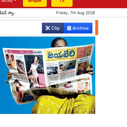
MORE
ePaper
TV
్‌షిప్‌ల పంపిణీ
రేపు యాదాద్రికి సీఎం రాక
Friday, 7th Aug 2026
పూర్వ విద్యార్థుల ఆత్మీయ
Clip
Archive