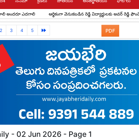
దేశ్
సినిమా
క్రీడలు
జాతీయం
అంతర్జాతీయం
ఫోటోలు
ూ ఎదగాలి
ఆర్థికంగా వెనుకబడిన రెడ్డి విద్యార్థులకు అవర్ రెడ్డి ఫౌండేషన్ స్కాలర
2
3
4
5
PDF
ily - 02 Jun 2026 - Page 1