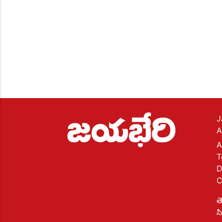
J
A
A
T
D
C
త
స