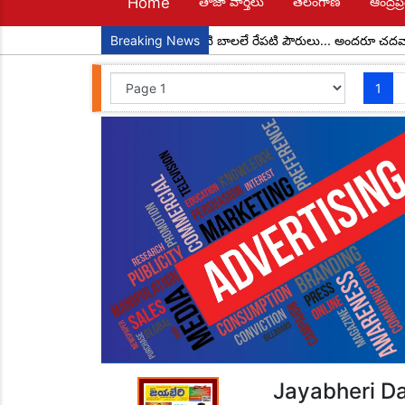
Home
తాజా వార్తలు
తెలంగాణ
ఆంద్రప్ర
గా చాడ కొండాల్ రెడ్డి
Breaking News
నేటి బాలలే రేపటి పౌరులు... అందరూ చదవాలి అందర
1
Jayabheri Da