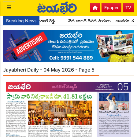
Epaper
TV
ల అధ్యక్షులుగా చాడ కొండాల్ రెడ్డి
Breaking News
నేటి బాలలే రేపటి పౌరులు... అందరూ చద
Jayabheri Daily - 04 May 2026 - Page 5