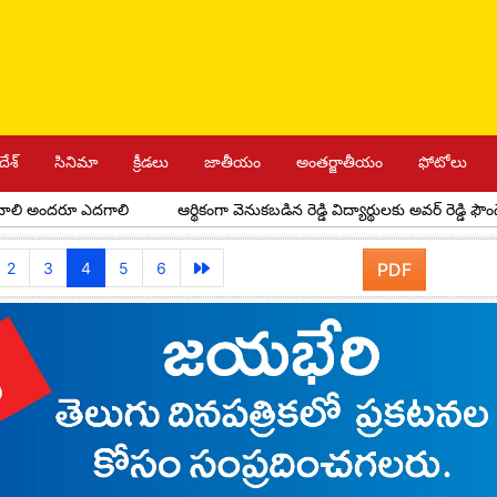
దేశ్
సినిమా
క్రీడలు
జాతీయం
అంతర్జాతీయం
ఫోటోలు
రూ ఎదగాలి
ఆర్థికంగా వెనుకబడిన రెడ్డి విద్యార్థులకు అవర్ రెడ్డి ఫౌండేషన్ స్కా
2
3
4
5
6
PDF