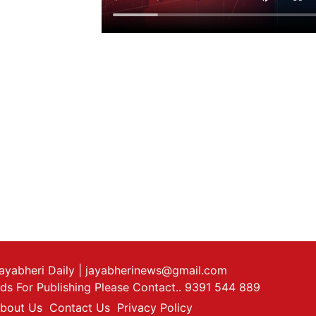
ayabheri Daily
| jayabherinews@gmail.com
ds For Publishing Please Contact.. 9391 544 889
bout Us
Contact Us
Privacy Policy