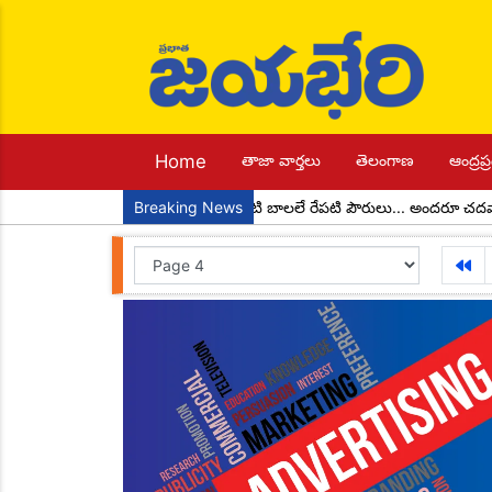
Home
తాజా వార్తలు
తెలంగాణ
ఆంద్రప్ర
ుగా చాడ కొండాల్ రెడ్డి
Breaking News
నేటి బాలలే రేపటి పౌరులు... అందరూ చదవాలి అంద