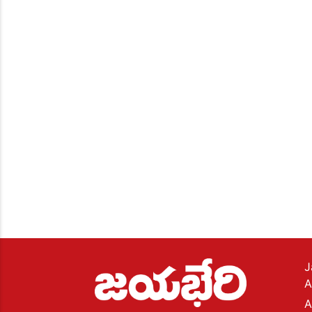
J
A
A