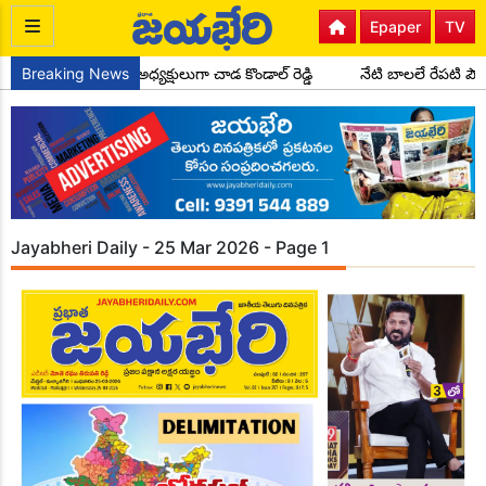
Epaper
TV
 పార్టీ సైదాపూర్ మండల అధ్యక్షులుగా చాడ కొండాల్ రెడ్డి
Breaking News
నేటి బాలలే రేపటి ప
Jayabheri Daily - 25 Mar 2026 - Page 1