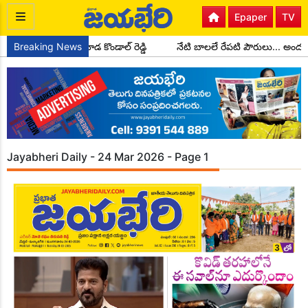
Epaper
TV
ర్ మండల అధ్యక్షులుగా చాడ కొండాల్ రెడ్డి
Breaking News
నేటి బాలలే రేపటి పౌరులు... అం
Jayabheri Daily - 24 Mar 2026 - Page 1