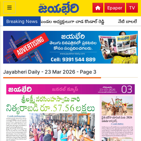
Epaper
TV
ాంగ్రెస్ పార్టీ సైదాపూర్ మండల అధ్యక్షులుగా చాడ కొండాల్ రెడ్డి
Breaking News
నేటి బాలలే ర
Jayabheri Daily - 23 Mar 2026 - Page 3