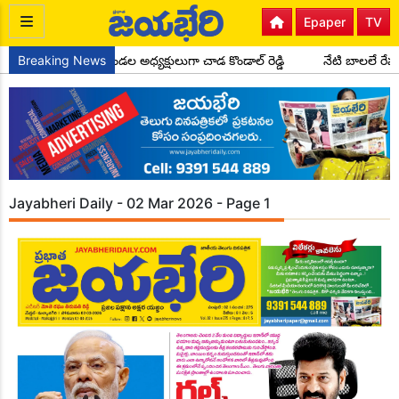
Epaper
TV
గ్రెస్ పార్టీ సైదాపూర్ మండల అధ్యక్షులుగా చాడ కొండాల్ రెడ్డి
Breaking News
నేటి బాలలే రేప
Jayabheri Daily - 02 Mar 2026 - Page 1