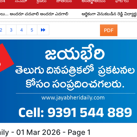
దేశ్
సినిమా
క్రీడలు
జాతీయం
అంతర్జాతీయం
ఫోటోలు
అందరూ చదవాలి అందరూ ఎదగాలి
ఆర్థికంగా వెనుకబడిన రెడ్డి విద్యార్థులకు అవర్ 
2
3
4
5
PDF
ily - 01 Mar 2026 - Page 1