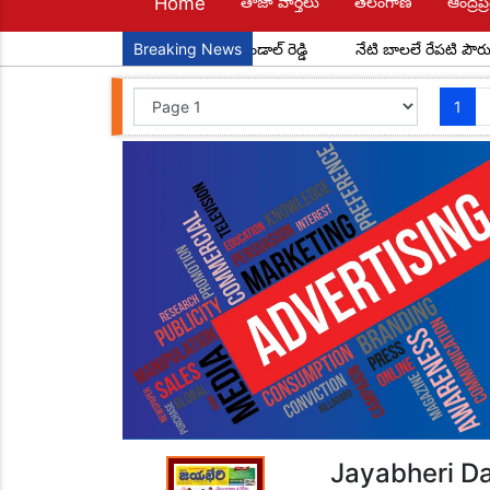
Home
తాజా వార్తలు
తెలంగాణ
ఆంద్రప్ర
ాపూర్ మండల అధ్యక్షులుగా చాడ కొండాల్ రెడ్డి
Breaking News
నేటి బాలలే రేపటి పౌరులు... 
1
Jayabheri Da