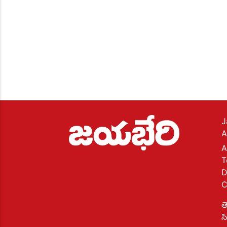
J
A
A
T
D
C
త
స