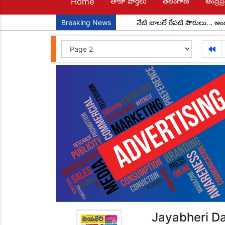
Home
తాజా వార్తలు
తెలంగాణ
ఆంద్రప్ర
 అధ్యక్షులుగా చాడ కొండాల్ రెడ్డి
Breaking News
నేటి బాలలే రేపటి పౌరులు... అందరూ చద
Jayabheri Da