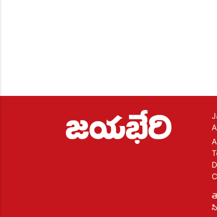
J
A
A
T
D
C
త
స