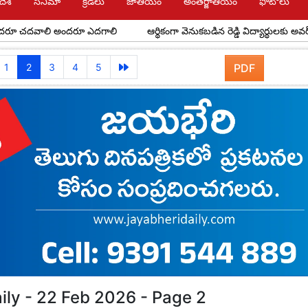
దేశ్
సినిమా
క్రీడలు
జాతీయం
అంతర్జాతీయం
ఫోటోలు
వాలి అందరూ ఎదగాలి
ఆర్థికంగా వెనుకబడిన రెడ్డి విద్యార్థులకు అవర్ రెడ్డి ఫౌండ
1
2
3
4
5
PDF
ily - 22 Feb 2026 - Page 2