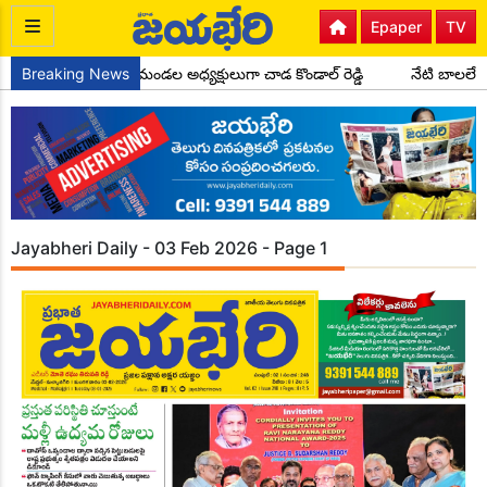
Epaper
TV
కాంగ్రెస్ పార్టీ సైదాపూర్ మండల అధ్యక్షులుగా చాడ కొండాల్ రెడ్డి
Breaking News
నేటి బాలలే 
Jayabheri Daily - 03 Feb 2026 - Page 1