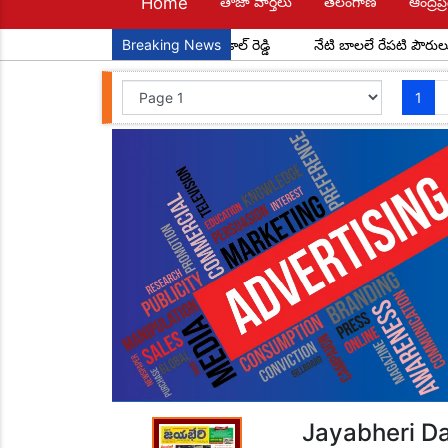
Home
తాజా వార్తలు
తెలంగాణ
ఆంద్రప్ర
పూర్ మండల అధ్యక్షులుగా చాడ కొండాల్ రెడ్డి
Breaking News
నేటి బాలలే రేపటి పౌరులు... అ
1
Jayabheri Da