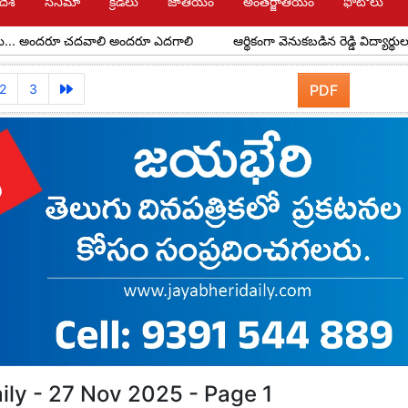
దేశ్
సినిమా
క్రీడలు
జాతీయం
అంతర్జాతీయం
ఫోటోలు
ందరూ చదవాలి అందరూ ఎదగాలి
ఆర్థికంగా వెనుకబడిన రెడ్డి విద్యార్థులకు అవర్ ర
2
3
PDF
ily - 27 Nov 2025 - Page 1