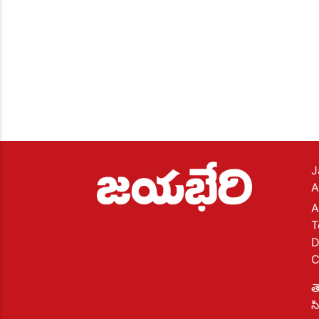
J
A
A
T
D
C
త
స