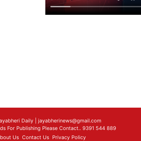
ayabheri Daily
| jayabherinews@gmail.com
ds For Publishing Please Contact.. 9391 544 889
bout Us
Contact Us
Privacy Policy