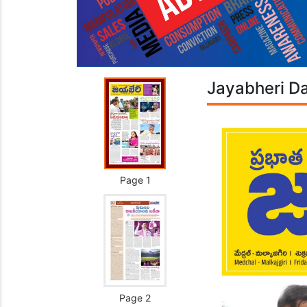
Jayabheri Da
Page 1
Page 2