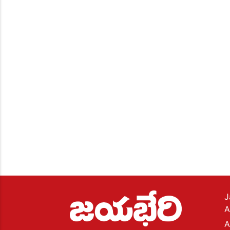
J
A
A