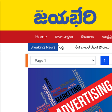
Home
తాజా వార్తలు
తెలంగాణ
ఆంద్రప్ర
్ మండల అధ్యక్షులుగా చాడ కొండాల్ రెడ్డి
Breaking News
నేటి బాలలే రేపటి పౌరులు... అంద
1