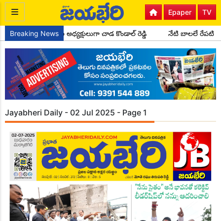
Epaper
TV
స్ పార్టీ సైదాపూర్ మండల అధ్యక్షులుగా చాడ కొండాల్ రెడ్డి
Breaking News
నేటి బాలలే రేపటి 
Jayabheri Daily - 02 Jul 2025 - Page 1