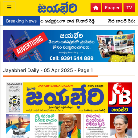
Epaper
TV
రెస్ పార్టీ సైదాపూర్ మండల అధ్యక్షులుగా చాడ కొండాల్ రెడ్డి
Breaking News
నేటి బాలలే రేపట
Jayabheri Daily - 05 Apr 2025 - Page 1