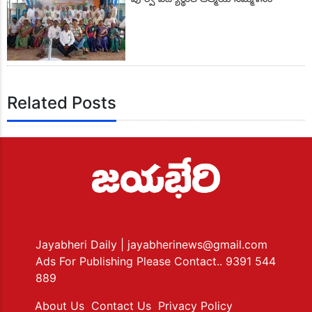
Related Posts
Jayabheri Daily
| jayabherinews@gmail.com
Ads For Publishing Please Contact.. 9391 544
889
About Us
Contact Us
Privacy Policy