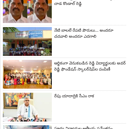
చాడ కొండాల్ రెడ్డి
నేటి బాలలే రేపటి పౌరులు... అందరూ
చదవాలి అందరూ ఎదగాలి
ఆర్థికంగా వెనుకబడిన రెడ్డి విద్యార్థులకు అవర్
రెడ్డి ఫౌండేషన్ స్కాలర్‌షిప్‌ల పంపిణీ
రేపు యాదాద్రికి సీఎం రాక
పూర్వ విద్యార్థుల ఆత్మీయ సమ్మేళనం