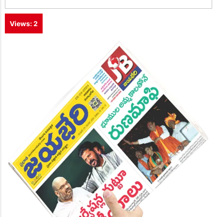
Views:
2