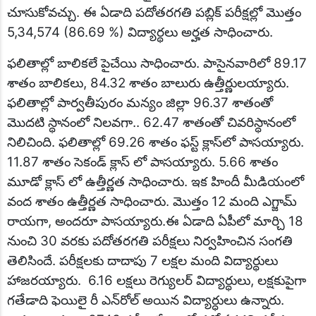
సమావేశం
చూసుకోవచ్చు. ఈ ఏడాది పదోతరగతి పబ్లిక్ పరీక్షల్లో మొత్తం
ప్రపంచ ఆక్వాకల్చర్ ఇండియా 2025 కార్యక్రమంకు బయలుదేరిన మత్స్య
5,34,574 (86.69 %) విద్యార్థలు అర్హత సాధించారు.
రైతులు, అధికారులు
బీసీల రిజర్వేషన్ సాధించేవరకు ఉద్యమిస్తాం
ఫలితాల్లో బాలికలే పైచేయి సాధించారు. పాసైనవారిలో 89.17
సైబర్ మోసాలపై ప్రజల్లో అవగాహన
పేదల పట్ల ఒకలా ధనవంతుల పట్ల మరొకల వ్యవహరించడమేనా హైడ్రా
శాతం బాలికలు, 84.32 శాతం బాలురు ఉత్తీర్ణులయ్యారు.
గొప్పతనం
ఫలితాల్లో పార్వతీపురం మన్యం జిల్లా 96.37 శాతంతో
దంచి కొడుతున్న వానలు
నూతన కమిటీ ప్రమాణ స్వీకారోత్సవం
మొదటి స్థానంలో నిలవగా.. 62.47 శాతంతో చివరిస్థానంలో
ఎంగిలిపూల బతుకమ్మ సంబరాలు
చర్లపల్లి రైల్వే స్టేషన్ లో మహిళల మృతదేహం కేసులో పురోగతి!
నిలిచింది. ఫలితాల్లో 69.26 శాతం ఫస్ట్ క్లాస్‌లో పాసయ్యారు.
Janhvi Kapoor
సీఆర్టీల సమస్యలు వెంటనే పరిష్కరించాలి
11.87 శాతం సెకండ్ క్లాస్ లో పాసయ్యారు. 5.66 శాతం
మూడో క్లాస్ లో ఉత్తీర్ణత సాధించారు. ఇక హిందీ మీడియంలో
వంద శాతం ఉత్తీర్ణత సాధించారు. మొత్తం 12 మంది ఎగ్జామ్
రాయగా, అందరూ పాసయ్యారు.ఈ ఏడాది ఏపీలో మార్చి 18
నుంచి 30 వరకు పదోతరగతి పరీక్షలు నిర్వహించిన సంగతి
తెలిసిందే. పరీక్షలకు దాదాపు 7 లక్షల మంది విద్యార్థులు
హాజరయ్యారు. 6.16 లక్షలు రెగ్యులర్ విద్యార్థులు, లక్షకుపైగా
గతేడాది ఫెయిలై రీ ఎన్‌రోల్ అయిన విద్యార్ధులు ఉన్నారు.