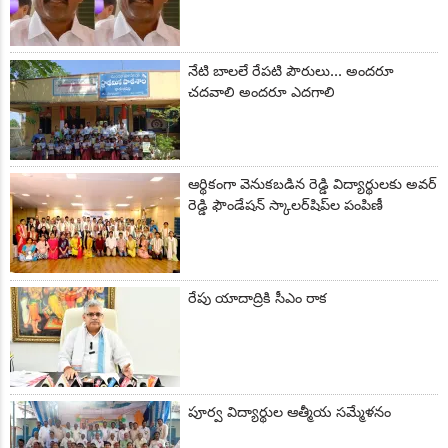
నేటి బాలలే రేపటి పౌరులు... అందరూ
చదవాలి అందరూ ఎదగాలి
ఆర్థికంగా వెనుకబడిన రెడ్డి విద్యార్థులకు అవర్
రెడ్డి ఫౌండేషన్ స్కాలర్‌షిప్‌ల పంపిణీ
రేపు యాదాద్రికి సీఎం రాక
పూర్వ విద్యార్థుల ఆత్మీయ సమ్మేళనం