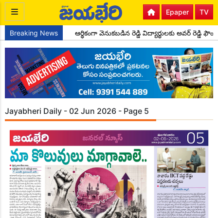
Epaper
TV
ాలి అందరూ ఎదగాలి
Breaking News
ఆర్థికంగా వెనుకబడిన రెడ్డి విద్యార్థులకు అవర్ రెడ్డి ఫౌండే
Jayabheri Daily - 02 Jun 2026 - Page 5