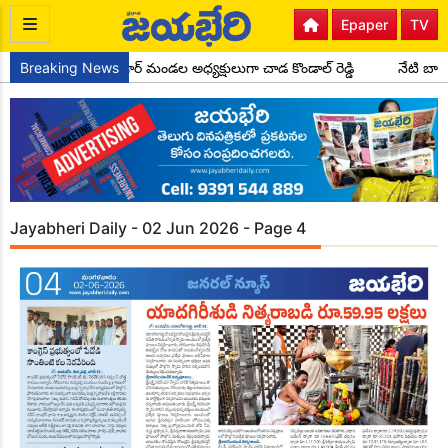
Epaper
TV
కాంగ్రెస్ పార్టీ సైదాపూర్ మండల అధ్యక్షులుగా చాడ కొండాల్ రెడ్డి
Breaking News
నేటి బాల
Jayabheri Daily - 02 Jun 2026 - Page 4