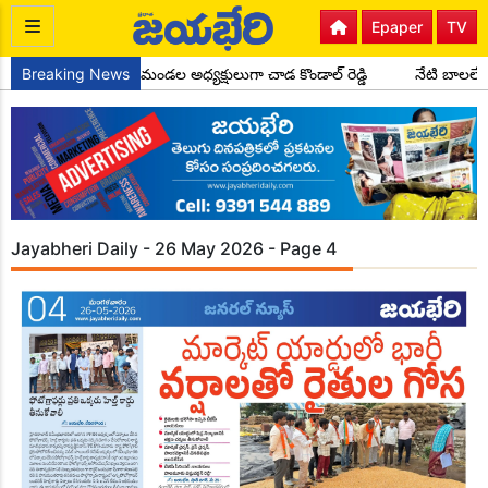
Epaper
TV
కాంగ్రెస్ పార్టీ సైదాపూర్ మండల అధ్యక్షులుగా చాడ కొండాల్ రెడ్డి
Breaking News
నేటి బాలలే 
Jayabheri Daily - 26 May 2026 - Page 4