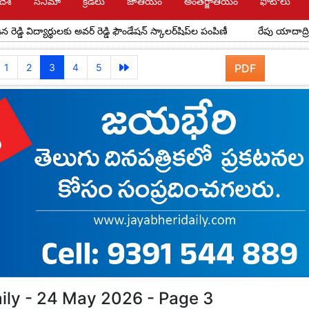
దేశ్
సినిమా
క్రీడలు
జాతీయం
అంతర్జాతీయం
ఫోటోలు
యార్థులకు అవర్ రెడ్డి ఫౌండేషన్ స్కాలర్‌షిప్‌ల పంపిణీ
రేపు యాదాద్రికి సీఎం రాక
1
2
3
4
5
PDF
ily - 24 May 2026 - Page 3