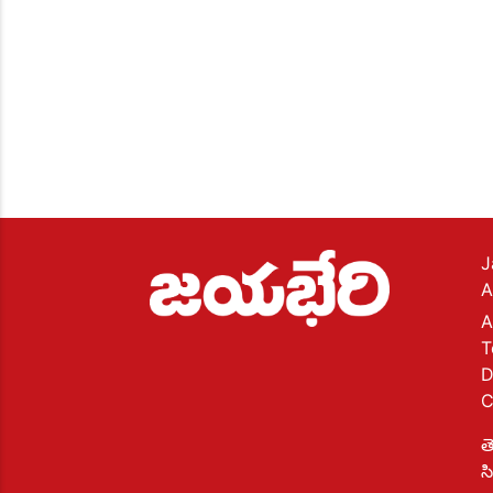
J
A
A
T
D
C
త
స