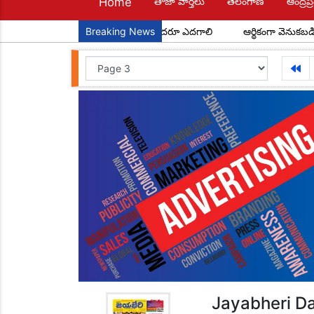
Home
తాజా వార్తలు
తెలంగాణ
ఆంద్రప్ర
 పౌరులు... అందరూ చదవాలి అందరూ ఎదగాలి
Breaking News
ఆర్థికంగా వెనుకబడిన రెడ్డి విద్
Jayabheri Da