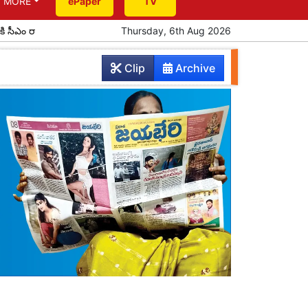
MORE
ePaper
TV
పూర్వ విద్యార్థుల ఆత్మీయ సమ్మేళనం
Thursday, 6th Aug 2026
ప్రతిభ చాటిన పదో తరగతి విద్
Clip
Archive