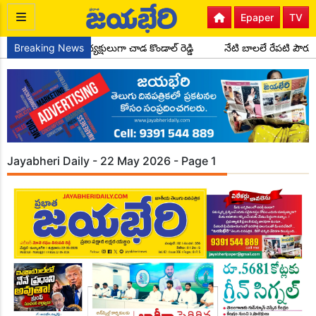
Epaper
TV
ార్టీ సైదాపూర్ మండల అధ్యక్షులుగా చాడ కొండాల్ రెడ్డి
Breaking News
నేటి బాలలే రేపటి పౌర
Jayabheri Daily - 22 May 2026 - Page 1