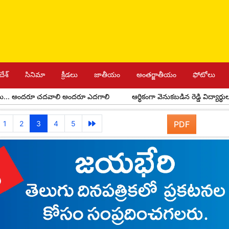
దేశ్
సినిమా
క్రీడలు
జాతీయం
అంతర్జాతీయం
ఫోటోలు
అందరూ చదవాలి అందరూ ఎదగాలి
ఆర్థికంగా వెనుకబడిన రెడ్డి విద్యార్థులకు అవర్ ర
1
2
3
4
5
PDF