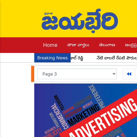
Home
తాజా వార్తలు
తెలంగాణ
ఆంద్రప్ర
పూర్ మండల అధ్యక్షులుగా చాడ కొండాల్ రెడ్డి
Breaking News
నేటి బాలలే రేపటి పౌరులు... 