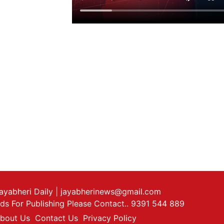
ayabheri Daily
| jayabherinews@gmail.com
ds For Publishing Please Contact.. 9391 544 889
bout Us
Contact Us
Privacy Policy