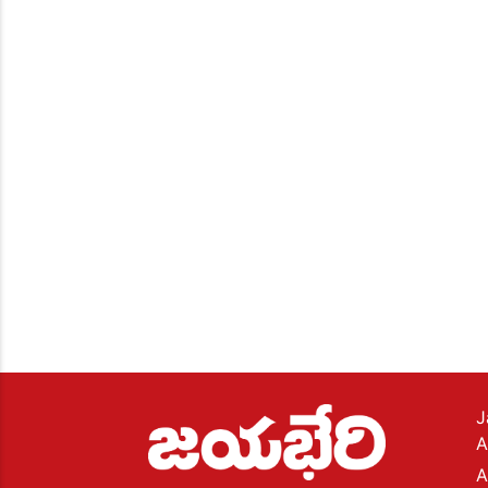
J
A
A