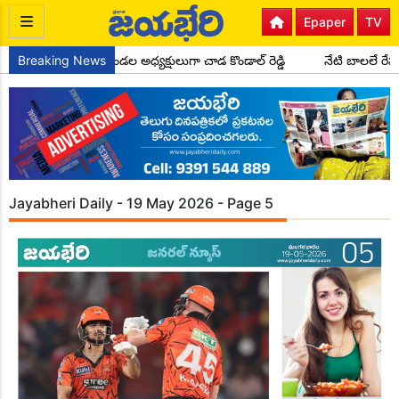
Epaper
TV
గ్రెస్ పార్టీ సైదాపూర్ మండల అధ్యక్షులుగా చాడ కొండాల్ రెడ్డి
Breaking News
నేటి బాలలే రే
Jayabheri Daily - 19 May 2026 - Page 5