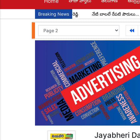
Home
తాజా వార్తలు
తెలంగాణ
ఆంద్రప్ర
్ మండల అధ్యక్షులుగా చాడ కొండాల్ రెడ్డి
Breaking News
నేటి బాలలే రేపటి పౌరులు... అంద
Jayabheri Da