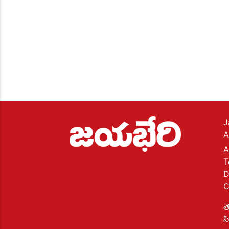
J
A
A
T
D
C
త
స