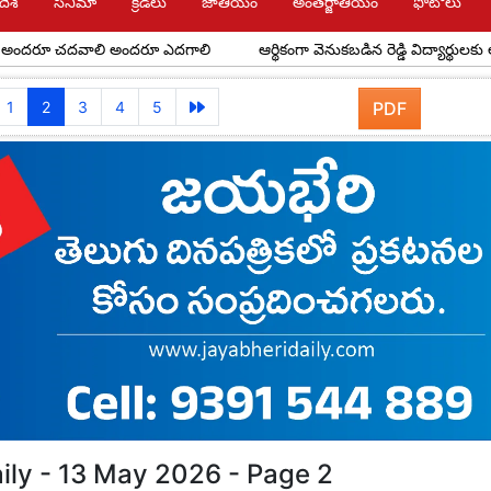
దేశ్
సినిమా
క్రీడలు
జాతీయం
అంతర్జాతీయం
ఫోటోలు
రూ చదవాలి అందరూ ఎదగాలి
ఆర్థికంగా వెనుకబడిన రెడ్డి విద్యార్థులకు అవర్ రెడ్
1
2
3
4
5
PDF
ily - 13 May 2026 - Page 2