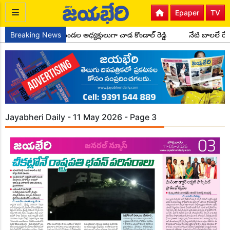
Epaper
TV
ంగ్రెస్ పార్టీ సైదాపూర్ మండల అధ్యక్షులుగా చాడ కొండాల్ రెడ్డి
Breaking News
నేటి బాలలే రే
Jayabheri Daily - 11 May 2026 - Page 3