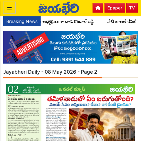
Epaper
TV
స్ పార్టీ సైదాపూర్ మండల అధ్యక్షులుగా చాడ కొండాల్ రెడ్డి
Breaking News
నేటి బాలలే రేపటి 
Jayabheri Daily - 08 May 2026 - Page 2