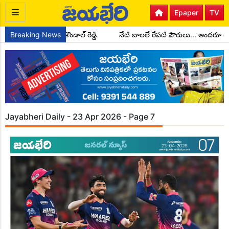
Epaper
TV
డల అధ్యక్షులుగా చాడ కొండాల్ రెడ్డి
Breaking News
నేటి బాలలే రేపటి పౌరులు... అందరూ 
Jayabheri Daily - 23 Apr 2026 - Page 7