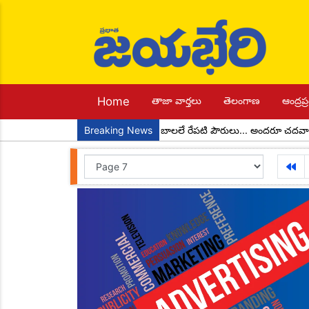
Home
తాజా వార్తలు
తెలంగాణ
ఆంద్రప్ర
 చాడ కొండాల్ రెడ్డి
Breaking News
నేటి బాలలే రేపటి పౌరులు... అందరూ చదవాలి అందరూ