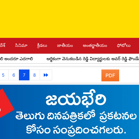
దేశ్
సినిమా
క్రీడలు
జాతీయం
అంతర్జాతీయం
ఫోటోలు
 ఎదగాలి
ఆర్థికంగా వెనుకబడిన రెడ్డి విద్యార్థులకు అవర్ రెడ్డి ఫౌండేషన్ స్కాలర్‌
5
6
7
8
PDF