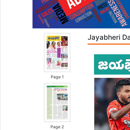
Jayabheri Da
Page 1
Page 2