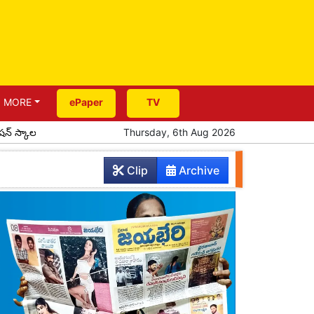
MORE
ePaper
TV
షిప్‌ల పంపిణీ
రేపు యాదాద్రికి సీఎం రాక
Thursday, 6th Aug 2026
పూర్వ విద్యార్థుల ఆత్మీయ స
Clip
Archive