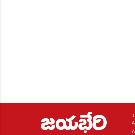
J
A
A