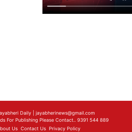
ayabheri Daily
| jayabherinews@gmail.com
ds For Publishing Please Contact.. 9391 544 889
bout Us
Contact Us
Privacy Policy