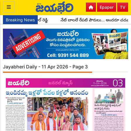
Epaper
TV
్యక్షులుగా చాడ కొండాల్ రెడ్డి
Breaking News
నేటి బాలలే రేపటి పౌరులు... అందరూ చదవా
Jayabheri Daily - 11 Apr 2026 - Page 3