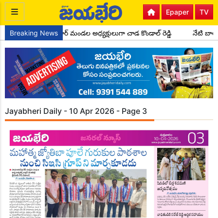
Epaper
TV
కాంగ్రెస్ పార్టీ సైదాపూర్ మండల అధ్యక్షులుగా చాడ కొండాల్ రెడ్డి
Breaking News
నేటి బాల
Jayabheri Daily - 10 Apr 2026 - Page 3