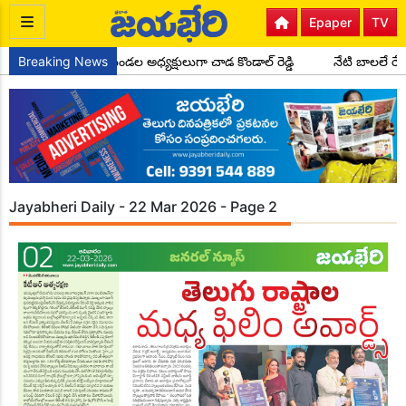
Epaper
TV
ంగ్రెస్ పార్టీ సైదాపూర్ మండల అధ్యక్షులుగా చాడ కొండాల్ రెడ్డి
Breaking News
నేటి బాలలే రే
Jayabheri Daily - 22 Mar 2026 - Page 2