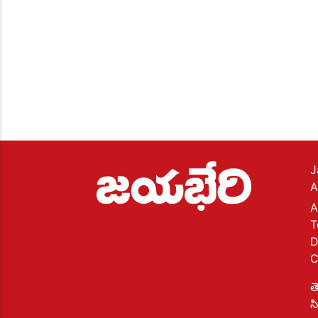
J
A
A
T
D
C
త
స