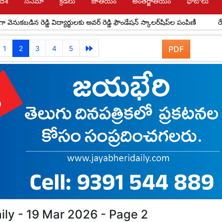
దేశ్
సినిమా
క్రీడలు
జాతీయం
అంతర్జాతీయం
ఫోటోలు
న రెడ్డి విద్యార్థులకు అవర్ రెడ్డి ఫౌండేషన్ స్కాలర్‌షిప్‌ల పంపిణీ
రేపు యాదాద్ర
1
2
3
4
5
PDF
ily - 19 Mar 2026 - Page 2