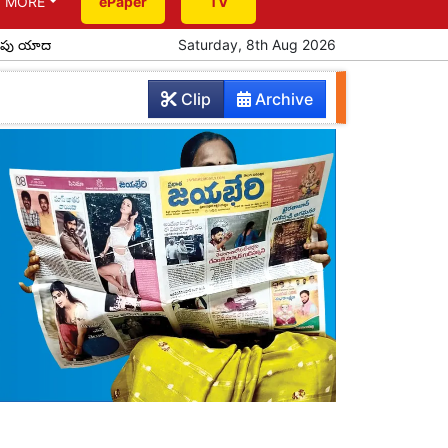
MORE
ePaper
TV
ికి సీఎం రాక
పూర్వ విద్యార్థుల ఆత్మీయ సమ్మేళనం
Saturday, 8th Aug 2026
ప్రతిభ చాటిన పదో
Clip
Archive