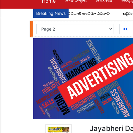
Home
తాజా వార్తలు
తెలంగాణ
ఆంద్రప్ర
బాలలే రేపటి పౌరులు... అందరూ చదవాలి అందరూ ఎదగాలి
Breaking News
ఆర్థికంగా వెనుకబడి
Jayabheri Da