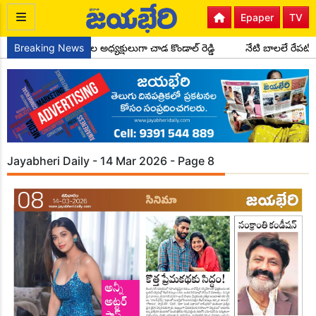
Epaper
TV
ెస్ పార్టీ సైదాపూర్ మండల అధ్యక్షులుగా చాడ కొండాల్ రెడ్డి
Breaking News
నేటి బాలలే రేపటి
Jayabheri Daily - 14 Mar 2026 - Page 8