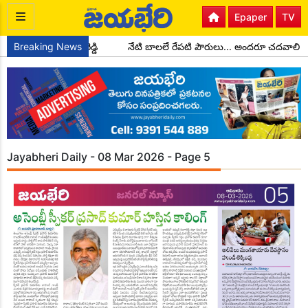
Epaper
TV
్షులుగా చాడ కొండాల్ రెడ్డి
Breaking News
నేటి బాలలే రేపటి పౌరులు... అందరూ చదవాలి 
Jayabheri Daily - 08 Mar 2026 - Page 5