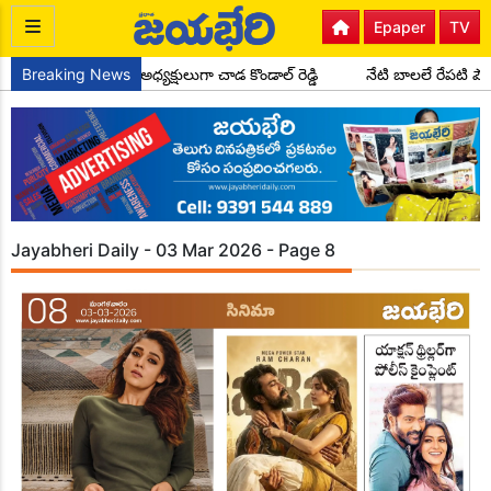
Epaper
TV
 పార్టీ సైదాపూర్ మండల అధ్యక్షులుగా చాడ కొండాల్ రెడ్డి
Breaking News
నేటి బాలలే రేపటి ప
Jayabheri Daily - 03 Mar 2026 - Page 8