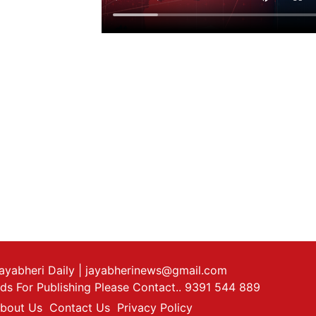
ayabheri Daily
| jayabherinews@gmail.com
ds For Publishing Please Contact.. 9391 544 889
bout Us
Contact Us
Privacy Policy