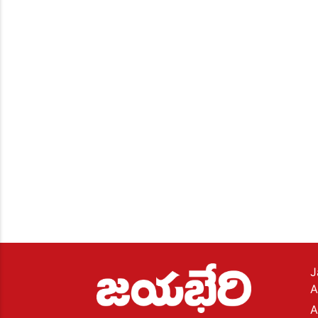
J
A
A