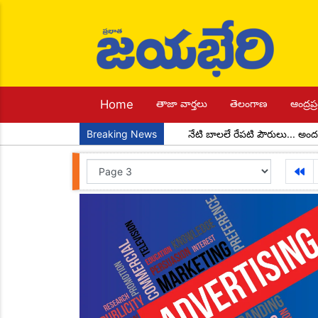
Home
తాజా వార్తలు
తెలంగాణ
ఆంద్రప్ర
ల అధ్యక్షులుగా చాడ కొండాల్ రెడ్డి
Breaking News
నేటి బాలలే రేపటి పౌరులు... అందరూ చ