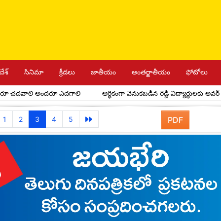
దేశ్
సినిమా
క్రీడలు
జాతీయం
అంతర్జాతీయం
ఫోటోలు
దవాలి అందరూ ఎదగాలి
ఆర్థికంగా వెనుకబడిన రెడ్డి విద్యార్థులకు అవర్ రెడ్డి ఫౌ
1
2
3
4
5
PDF