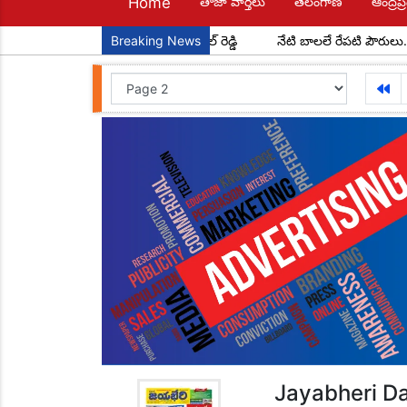
Home
తాజా వార్తలు
తెలంగాణ
ఆంద్రప్ర
్ మండల అధ్యక్షులుగా చాడ కొండాల్ రెడ్డి
Breaking News
నేటి బాలలే రేపటి పౌరులు... అంద
Jayabheri Da