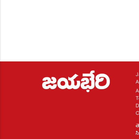
J
A
A
T
D
C
త
స