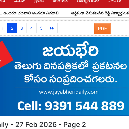
దేశ్
సినిమా
క్రీడలు
జాతీయం
అంతర్జాతీయం
ఫోటోలు
రూ చదవాలి అందరూ ఎదగాలి
ఆర్థికంగా వెనుకబడిన రెడ్డి విద్యార్థులకు అవర్ రెడ్
1
2
3
4
5
PDF
ily - 27 Feb 2026 - Page 2