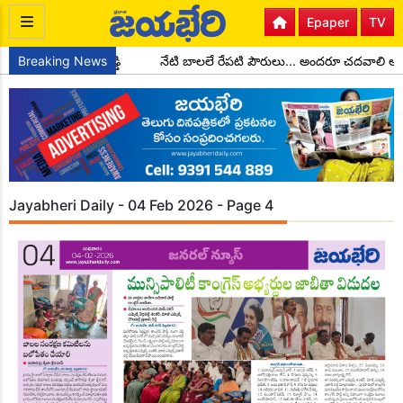
Epaper
TV
ులుగా చాడ కొండాల్ రెడ్డి
Breaking News
నేటి బాలలే రేపటి పౌరులు... అందరూ చదవాలి అ
Jayabheri Daily - 04 Feb 2026 - Page 4