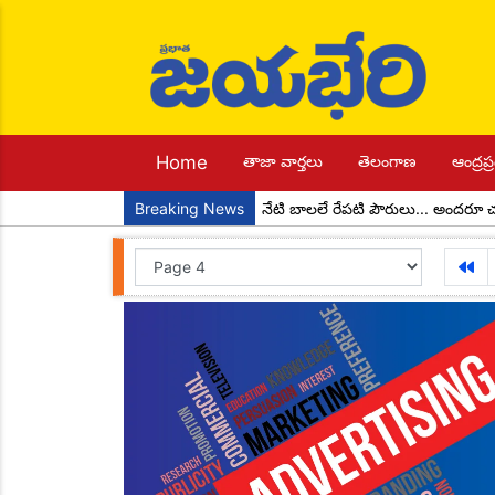
Home
తాజా వార్తలు
తెలంగాణ
ఆంద్రప్ర
యక్షులుగా చాడ కొండాల్ రెడ్డి
Breaking News
నేటి బాలలే రేపటి పౌరులు... అందరూ చదవాల