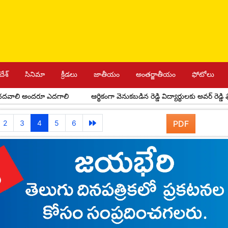
దేశ్
సినిమా
క్రీడలు
జాతీయం
అంతర్జాతీయం
ఫోటోలు
ి అందరూ ఎదగాలి
ఆర్థికంగా వెనుకబడిన రెడ్డి విద్యార్థులకు అవర్ రెడ్డి ఫౌండేషన్
2
3
4
5
6
PDF