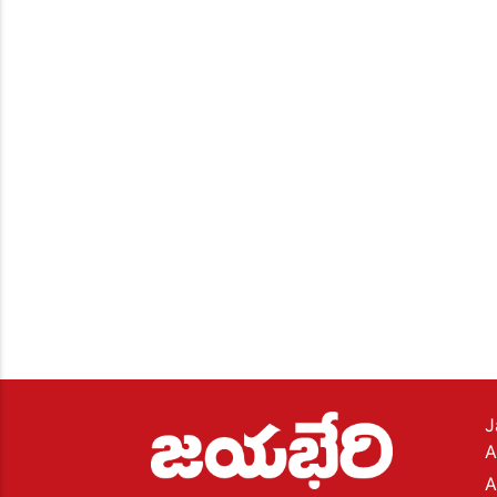
J
A
A