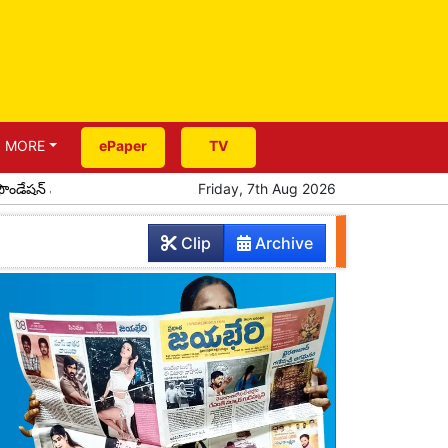
MORE
ePaper
TV
 స్కాలర్‌షిప్‌ల పంపిణీ
రేపు యాదాద్రికి సీఎం రాక
Friday, 7th Aug 2026
పూర్వ విద్యార్థుల 
Clip
Archive