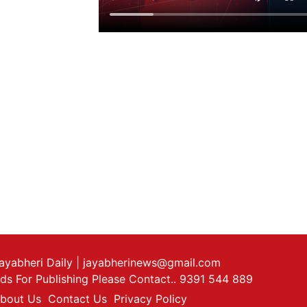
ayabheri Daily
| jayabherinews@gmail.com
ds For Publishing Please Contact.. 9391 544 889
bout Us
Contact Us
Privacy Policy