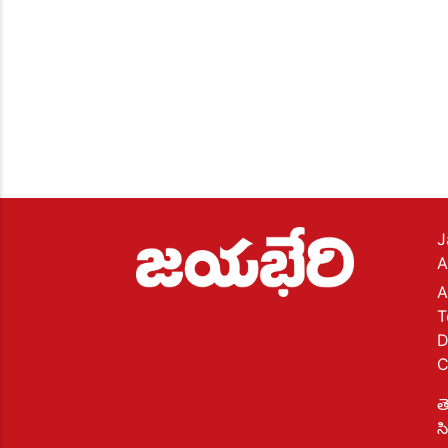
J
A
A
T
D
C
త
స