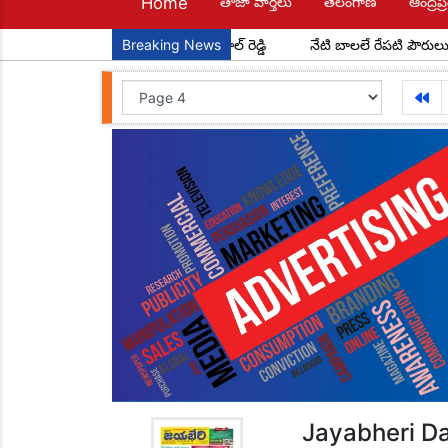
Home
తాజా వార్తలు
తెలంగాణ
ఆంద్రప్ర
్ మండల అధ్యక్షులుగా చాడ కొండాల్ రెడ్డి
Breaking News
నేటి బాలలే రేపటి పౌరులు... అంద
Jayabheri Da