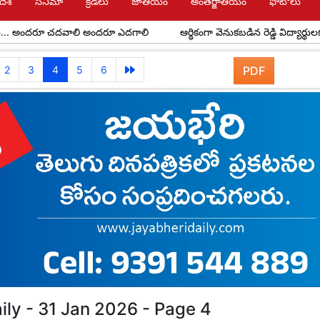
దేశ్
సినిమా
క్రీడలు
జాతీయం
అంతర్జాతీయం
ఫోటోలు
రూ చదవాలి అందరూ ఎదగాలి
ఆర్థికంగా వెనుకబడిన రెడ్డి విద్యార్థులకు అవర్ రెడ్
2
3
4
5
6
PDF
ily - 31 Jan 2026 - Page 4