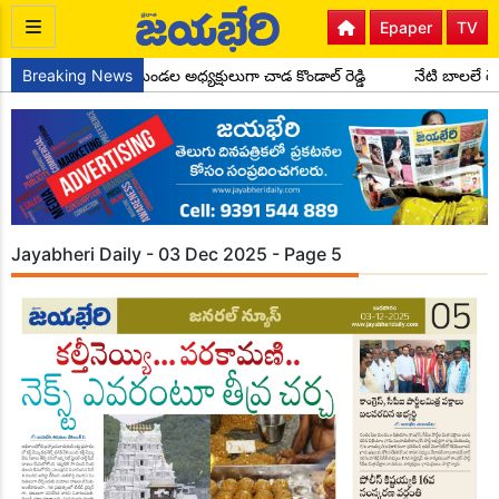
Epaper
TV
ాంగ్రెస్ పార్టీ సైదాపూర్ మండల అధ్యక్షులుగా చాడ కొండాల్ రెడ్డి
Breaking News
నేటి బాలలే ర
Jayabheri Daily - 03 Dec 2025 - Page 5